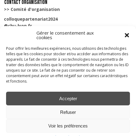
CONTACT ORGANISATION
>> Comité d'organisation
colloquepartenariat2024
@chu-lyon.fr
Gérer le consentement aux
cookies
Mentions légales
Pour offrir les meilleures expériences, nous utilisons des technologies
Politiques de cookies
telles que les cookies pour stocker et/ou accéder aux informations des
appareils. Le fait de consentir à ces technologies nous permettra de
HÉRAL
traiter des données telles que le comportement de navigation ou les ID
uniques sur ce site. Le fait de ne pas consentir ou de retirer son
13-17, rue de Pouy
consentement peut avoir un effet négatif sur certaines caractéristiques
75013 Paris
et fonctions.
tél. : 01 45 73 69 20
heral-pub.fr
Accepter
GH3 FORMATION
Refuser
13-17, rue de Pouy
75013 Paris
Voir les préférences
tél. : 01 45 73 69 20
gh-formation.fr