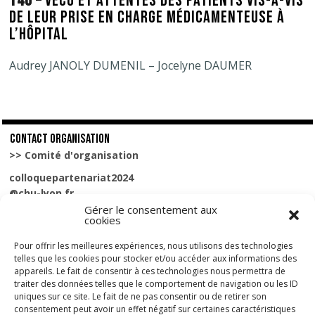
140 –
VÉCU ET ATTENTES DES PATIENTS VIS-À-VIS
DE LEUR PRISE EN CHARGE MÉDICAMENTEUSE À
L’HÔPITAL
Audrey JANOLY DUMENIL – Jocelyne DAUMER
CONTACT ORGANISATION
>> Comité d'organisation
colloquepartenariat2024
@chu-lyon.fr
Gérer le consentement aux
cookies
Mentions légales
Pour offrir les meilleures expériences, nous utilisons des technologies
Politiques de cookies
telles que les cookies pour stocker et/ou accéder aux informations des
appareils. Le fait de consentir à ces technologies nous permettra de
HÉRAL
traiter des données telles que le comportement de navigation ou les ID
uniques sur ce site. Le fait de ne pas consentir ou de retirer son
13-17, rue de Pouy
consentement peut avoir un effet négatif sur certaines caractéristiques
75013 Paris